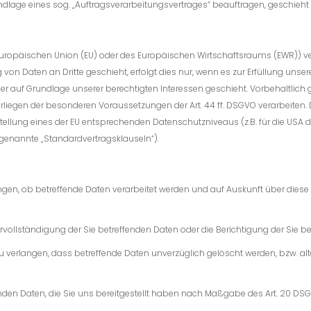
undlage eines sog. „Auftragsverarbeitungsvertrages“ beauftragen, geschieht
er Europäischen Union (EU) oder des Europäischen Wirtschaftsraums (EWR)
von Daten an Dritte geschieht, erfolgt dies nur, wenn es zur Erfüllung unsere
der auf Grundlage unserer berechtigten Interessen geschieht. Vorbehaltlich g
rliegen der besonderen Voraussetzungen der Art. 44 ff. DSGVO verarbeiten. D.
stellung eines der EU entsprechenden Datenschutzniveaus (z.B. für die USA du
o genannte „Standardvertragsklauseln“).
ngen, ob betreffende Daten verarbeitet werden und auf Auskunft über diese
rvollständigung der Sie betreffenden Daten oder die Berichtigung der Sie b
 verlangen, dass betreffende Daten unverzüglich gelöscht werden, bzw. al
enden Daten, die Sie uns bereitgestellt haben nach Maßgabe des Art. 20 D