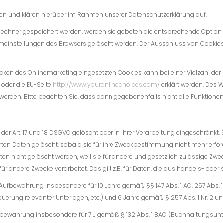
n und klären hierüber im Rahmen unserer Datenschutzerklärung auf.
 Rechner gespeichert werden, werden sie gebeten die entsprechende Option
temeinstellungen des Browsers gelöscht werden. Der Ausschluss von Cooki
ken des Onlinemarketing eingesetzten Cookies kann bei einer Vielzahl der D
oder die EU-Seite
http://www.youronlinechoices.com/
erklärt werden. Des 
 werden. Bitte beachten Sie, dass dann gegebenenfalls nicht alle Funktion
r Art. 17 und 18 DSGVO gelöscht oder in ihrer Verarbeitung eingeschränkt
en Daten gelöscht, sobald sie für ihre Zweckbestimmung nicht mehr erford
 nicht gelöscht werden, weil sie für andere und gesetzlich zulässige Zweck
 für andere Zwecke verarbeitet. Das gilt z.B. für Daten, die aus handels- o
Aufbewahrung insbesondere für 10 Jahre gemäß §§ 147 Abs. 1 AO, 257 Abs. 1 
erung relevanter Unterlagen, etc.) und 6 Jahre gemäß § 257 Abs. 1 Nr. 2 und
Aufbewahrung insbesondere für 7 J gemäß § 132 Abs. 1 BAO (Buchhaltungsunt