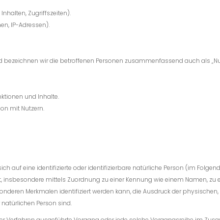
nhalten, Zugriffszeiten).
en, IP-Adressen).
 bezeichnen wir die betroffenen Personen zusammenfassend auch als „Nut
ktionen und Inhalte.
n mit Nutzern.
h auf eine identifizierte oder identifizierbare natürliche Person (im Folgend
rekt, insbesondere mittels Zuordnung zu einer Kennung wie einem Namen, zu 
nderen Merkmalen identifiziert werden kann, die Ausdruck der physischen,
r natürlichen Person sind.
sierter Verfahren ausgeführte Vorgang oder jede solche Vorgangsreihe im 