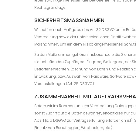
lebenswichtige Interessen der betroffenen Person oder e
Rechtsgrundlage.
SICHERHEITSMASSNAHMEN
Wir treffen nach Maßgabe des Art. 32 DSGVO unter Berü
Verarbeitung sowie der unterschiedlichen Eintrittswahrs
Maßnahmen, um ein dem Risiko angemessenes Schutzn
Zu den Maßnahmen gehören insbesondere die Sicherung d
sie betreffenden Zugriffs, der Eingabe, Weitergabe, der
Betroffenenrechten, Löschung von Daten und Reaktion a
Entwicklung, bzw. Auswahl von Hardware, Software sow
Voreinstellungen (Art. 25 DSGVO).
ZUSAMMENARBEIT MIT AUFTRAGSVERAR
Sofern wir im Rahmen unserer Verarbeitung Daten gegen
sonst Zugriff auf die Daten gewähren, erfolgt dies nur au
Abs. 1 lit. b DSGVO zur Vertragserfüllung erforderlich ist
Einsatz von Beauftragten, Webhostern, etc.).