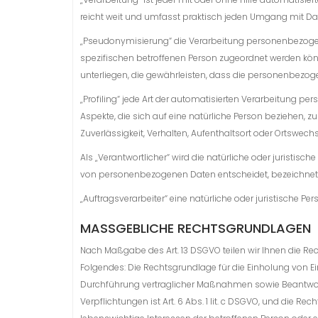
reicht weit und umfasst praktisch jeden Umgang mit Da
„Pseudonymisierung“ die Verarbeitung personenbezogen
spezifischen betroffenen Person zugeordnet werden kö
unterliegen, die gewährleisten, dass die personenbezogen
„Profiling“ jede Art der automatisierten Verarbeitung
Aspekte, die sich auf eine natürliche Person beziehen, z
Zuverlässigkeit, Verhalten, Aufenthaltsort oder Ortswech
Als „Verantwortlicher“ wird die natürliche oder juristis
von personenbezogenen Daten entscheidet, bezeichnet
„Auftragsverarbeiter“ eine natürliche oder juristische P
MASSGEBLICHE RECHTSGRUNDLAGEN
Nach Maßgabe des Art. 13 DSGVO teilen wir Ihnen die Re
Folgendes: Die Rechtsgrundlage für die Einholung von Einw
Durchführung vertraglicher Maßnahmen sowie Beantwortung
Verpflichtungen ist Art. 6 Abs. 1 lit. c DSGVO, und die Rec