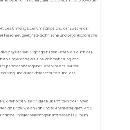
rforderlich machen, dient Art. 6 Abs. 1 lit. d DSGVO als
Art, des Umfangs, der Umstände und der Zwecke der
cher Personen, geeignete technische und organisatorische
le des physischen Zugangs zu den Daten, als auch des
fahren eingerichtet, die eine Wahrnehmung von
hutz personenbezogener Daten bereits bei der
estaltung und durch datenschutzfreundliche
) offenbaren, sie an diese übermitteln oder ihnen
en an Dritte, wie an Zahlungsdienstleister, gem. Art. 6
f Grundlage unserer berechtigten Interessen (z.B. beim