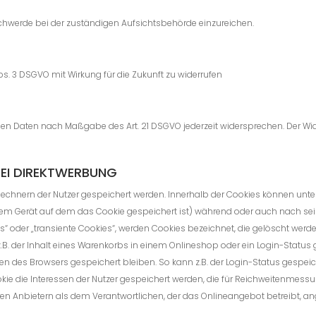
schwerde bei der zuständigen Aufsichtsbehörde einzureichen.
Abs. 3 DSGVO mit Wirkung für die Zukunft zu widerrufen
enden Daten nach Maßgabe des Art. 21 DSGVO jederzeit widersprechen. Der 
EI DIREKTWERBUNG
f Rechnern der Nutzer gespeichert werden. Innerhalb der Cookies können unt
 dem Gerät auf dem das Cookie gespeichert ist) während oder auch nach s
s“ oder „transiente Cookies“, werden Cookies bezeichnet, die gelöscht wer
.B. der Inhalt eines Warenkorbs in einem Onlineshop oder ein Login-Status 
n des Browsers gespeichert bleiben. So kann z.B. der Login-Status gespei
e die Interessen der Nutzer gespeichert werden, die für Reichweitenmessu
ren Anbietern als dem Verantwortlichen, der das Onlineangebot betreibt, a