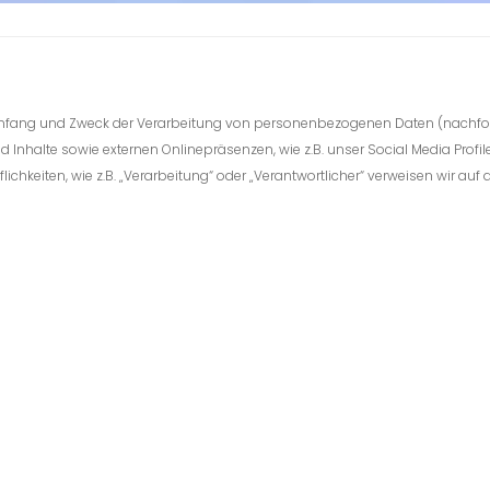
n Umfang und Zweck der Verarbeitung von personenbezogenen Daten (nachfo
 Inhalte sowie externen Onlinepräsenzen, wie z.B. unser Social Media Prof
ichkeiten, wie z.B. „Verarbeitung“ oder „Verantwortlicher“ verweisen wir auf di