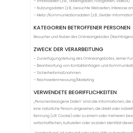
– Inhaltsdaten (z.B., Texteingaben, Fotografien, Videos).
– Nutzungsdaten (z.B., besuchte Webseiten, Interesse an I
– Meta-/Kommunikationsdaten (z.B., Geräte-Information
KATEGORIEN BETROFFENER PERSONEN
Besucher und Nutzer des Onlineangebotes (Nachfolgend
ZWECK DER VERARBEITUNG
– Zurverfügungstellung des Onlineangebotes, seiner Fun
– Beantwortung von Kontaktanfragen und Kommunikatio
– Sicherheitsmaßnahmen.
– Reichweitenmessung/Marketing
VERWENDETE BEGRIFFLICHKEITEN
„Personenbezogene Daten“ sind alle Informationen, die sic
eine natürliche Person angesehen, die direkt oder indi
Kennung (z.B. Cookie) oder zu einem oder mehreren beso
wirtschaftlichen, kulturellen oder sozialen Identität diese
„Verarbeitung“ ist jeder mit oder ohne Hilfe automati