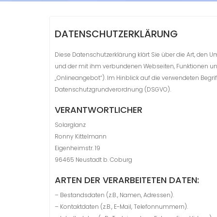
DATENSCHUTZERKLÄRUNG
Diese Datenschutzerklärung klärt Sie über die Art, de
und der mit ihm verbundenen Webseiten, Funktionen und
„Onlineangebot“). Im Hinblick auf die verwendeten Begriffl
Datenschutzgrundverordnung (DSGVO).
VERANTWORTLICHER
Solarglanz
Ronny Kittelmann
Eigenheimstr. 19
96465 Neustadt b. Coburg
ARTEN DER VERARBEITETEN DATEN:
– Bestandsdaten (z.B., Namen, Adressen).
– Kontaktdaten (z.B., E-Mail, Telefonnummern).