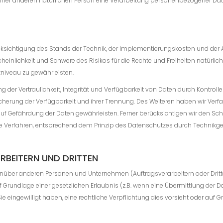
iner anderen natürlichen Person eine Verarbeitung personenbezogener Daten e
cksichtigung des Stands der Technik, der Implementierungskosten und der 
cheinlichkeit und Schwere des Risikos für die Rechte und Freiheiten natürli
iveau zu gewährleisten.
er Vertraulichkeit, Integrität und Verfügbarkeit von Daten durch Kontrol
 Sicherung der Verfügbarkeit und ihrer Trennung. Des Weiteren haben wir Ver
uf Gefährdung der Daten gewährleisten. Ferner berücksichtigen wir den Sc
ie Verfahren, entsprechend dem Prinzip des Datenschutzes durch Technikg
BEITERN UND DRITTEN
über anderen Personen und Unternehmen (Auftragsverarbeitern oder Dritten
f Grundlage einer gesetzlichen Erlaubnis (z.B. wenn eine Übermittlung der Dat
), Sie eingewilligt haben, eine rechtliche Verpflichtung dies vorsieht oder au