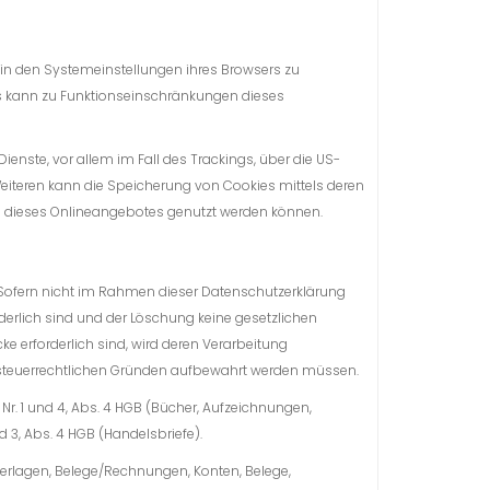
 in den Systemeinstellungen ihres Browsers zu
es kann zu Funktionseinschränkungen dieses
ienste, vor allem im Fall des Trackings, über die US-
Weiteren kann die Speicherung von Cookies mittels deren
en dieses Onlineangebotes genutzt werden können.
. Sofern nicht im Rahmen dieser Datenschutzerklärung
erlich sind und der Löschung keine gesetzlichen
e erforderlich sind, wird deren Verarbeitung
der steuerrechtlichen Gründen aufbewahrt werden müssen.
Nr. 1 und 4, Abs. 4 HGB (Bücher, Aufzeichnungen,
 3, Abs. 4 HGB (Handelsbriefe).
erlagen, Belege/Rechnungen, Konten, Belege,