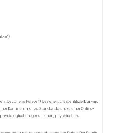
zer“).
en „betroffene Person“) beziehen; als identifizierbar wird
einer Kennnummer, zu Standortdaten, zu einer Online-
 physiologischen, genetischen, psychischen,
Zusammenhang mit personenbezogenen Daten. Der Begriff